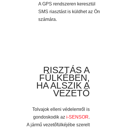
A GPS rendszeren keresztül
SMS riasztást is küldhet az Ön
számára.
RISZTÁS A
FÜLKÉBEN,
HA ALSZIK A
VEZETŐ
Tolvajok elleni védelemről is
gondoskodik az
i-SENSOR
.
A jármű vezetőfülkéjébe szerelt