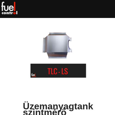
Üzemanyagtank
szintmérő