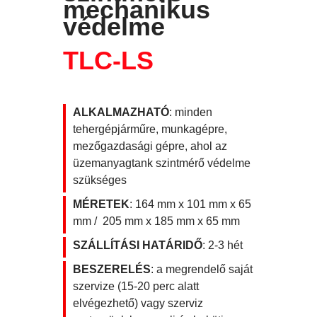
mechanikus
védelme
TLC-LS
ALKALMAZHATÓ
:
minden
tehergépjárműre, munkagépre,
mezőgazdasági gépre, ahol az
üzemanyagtank szintmérő védelme
szükséges
MÉRETEK
: 164 mm x 101 mm x 65
mm /
205 mm x 185 mm x 65 mm
SZÁLLÍTÁSI HATÁRIDŐ
: 2-3 hét
BESZERELÉS
: a megrendelő saját
szervize (15-20 perc alatt
elvégezhető) vagy szerviz