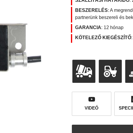
SZÁLLÍTÁSI HATÁRIDŐ
:
BESZERELÉS
: A megrende
partnerünk beszereli és bek
GARANCIA
: 12 hónap
KÖTELEZŐ KIEGÉSZÍTŐ
VIDEÓ
SPECI