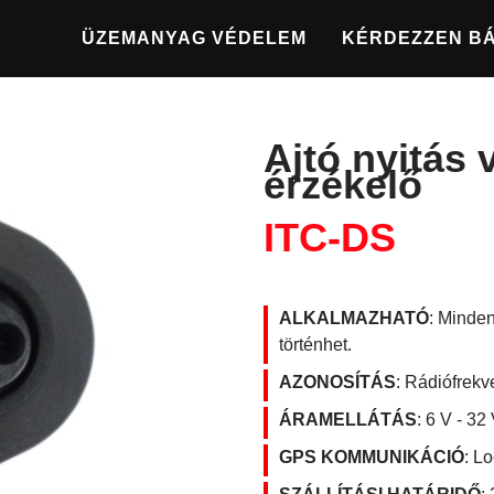
ÜZEMANYAG VÉDELEM
KÉRDEZZEN B
Ajtó nyitás
érzékelő
ITC-DS
ALKALMAZHATÓ
: M
inden
történhet.
AZONOSÍTÁS
: Rádiófrekv
ÁRAMELLÁTÁS
: 6 V - 32
GPS KOMMUNIKÁCIÓ
: L