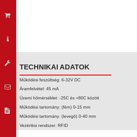
VÁSÁRLÁS
INFORMÁCIÓK
MŰSZAKI
TECHNIKAI ADATOK
DOKUMENTÁCIÓK
Működési feszültség: 6-32V DC
KAPCSOLAT
Áramfelvétel: 45 mA
Üzemi hőmérséklet: -25C és +80C között
Működési tartomány: (fém) 0-15 mm
AJÁNLATKÉRÉS
Működési tartomány: (levegő) 0-40 mm
Vezérlési rendszer: RFID