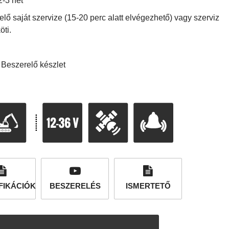
 2-3 hét
lő saját szervize (15-20 perc alatt elvégezhető) vagy szerviz
öti.
: B
eszerelő készlet
FIKÁCIÓK
BESZERELÉS
ISMERTETŐ