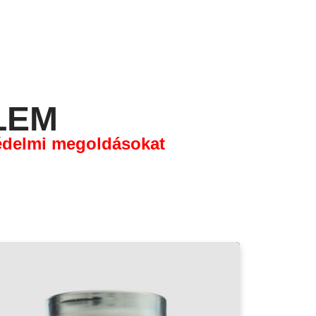
LEM
édelmi megoldásokat