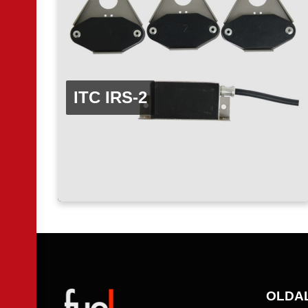
ITC IRS-2
OLDA