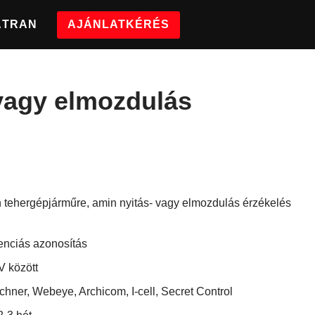
ÁTRAN
AJÁNLATKÉRÉS
 vagy elmozdulás
 tehergépjárműre, amin nyitás- vagy elmozdulás érzékelés
enciás azonosítás
 V között
ochner, Webeye, Archicom, I-cell, Secret Control