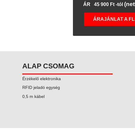
(net
ÁR 45 900 Ft -tól
ÁRAJÁNLAT A F
ALAP CSOMAG
Érzékelő elektronika
RFID jeladó egység
0,5 m kábel